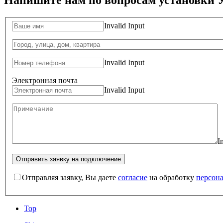
Напишите нам по вопросам установки 
Invalid Input
Invalid Input
Электронная почта
Invalid Input
I
Отправляя заявку, Вы даете
согласие
на обработку
персон
Top