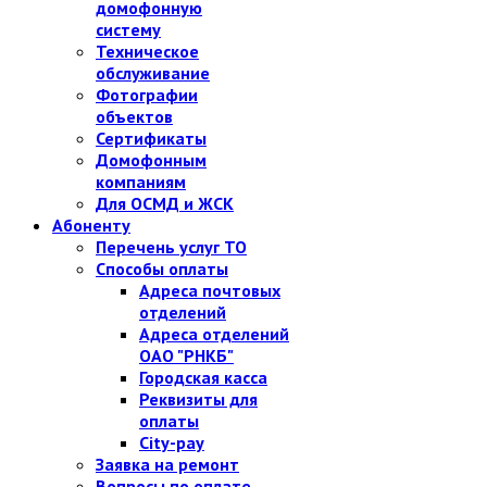
домофонную
систему
Техническое
обслуживание
Фотографии
объектов
Сертификаты
Домофонным
компаниям
Для ОСМД и ЖСК
Абоненту
Перечень услуг ТО
Способы оплаты
Адреса почтовых
отделений
Адреса отделений
ОАО "РНКБ"
Городская касса
Реквизиты для
оплаты
City-pay
Заявка на ремонт
Вопросы по оплате