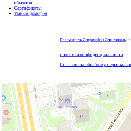
объектов
Сертификаты
Умный домофон
Просмотреть
Севдомофон Севастополь
на
СЛУЖБА ПОДДЕРЖКИ
политика конфиденциальности
пн-пт - 9.00 - 18.00
Согласие на обработку персональ
суббота - дежурный
воскресенье - дежурный